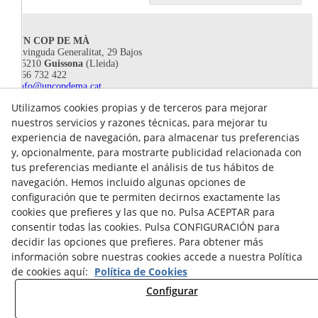
UN COP DE MÀ
Avinguda Generalitat, 29 Bajos
25210
Guissona
(Lleida)
666 732 422
info@uncopdema.cat
Utilizamos cookies propias y de terceros para mejorar
!SÍGUENOS!
nuestros servicios y razones técnicas, para mejorar tu
experiencia de navegación, para almacenar tus preferencias
y, opcionalmente, para mostrarte publicidad relacionada con
tus preferencias mediante el análisis de tus hábitos de
navegación. Hemos incluido algunas opciones de
configuración que te permiten decirnos exactamente las
cookies que prefieres y las que no. Pulsa ACEPTAR para
consentir todas las cookies. Pulsa CONFIGURACIÓN para
decidir las opciones que prefieres. Para obtener más
información sobre nuestras cookies accede a nuestra Política
de cookies aquí:
Política de Cookies
Aviso legal
Configurar
Política de Privacidad
Política Cookies