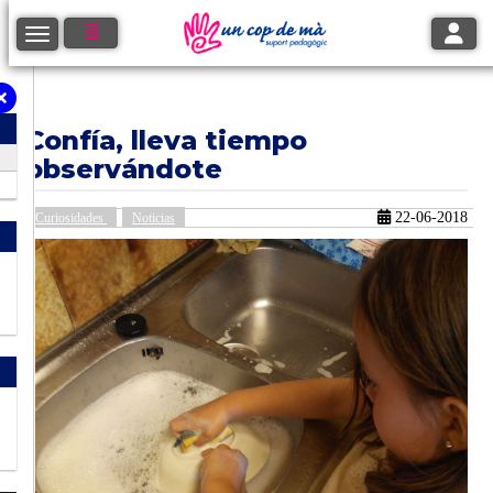
Toggle
Toggle navigation
Confía, lleva tiempo
observándote
22-06-2018
Curiosidades
Noticias