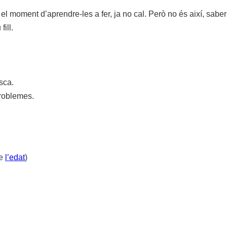
 moment d’aprendre-les a fer, ja no cal. Però no és així, saber-
fill.
sca.
problemes.
e
l’edat
)