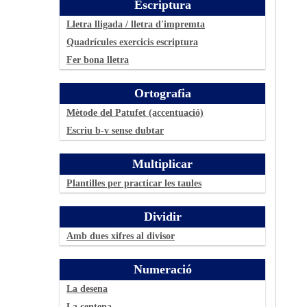
Escriptura
Lletra lligada / lletra d'impremta
Quadrícules exercicis escriptura
Fer bona lletra
Ortografia
Mètode del Patufet (accentuació)
Escriu b-v sense dubtar
Multiplicar
Plantilles per practicar les taules
Dividir
Amb dues xifres al divisor
Numeració
La desena
La centena