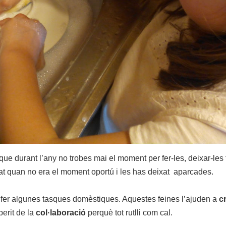
ue durant l’any no trobes mai el moment per fer-les, deixar-les 
at quan no era el moment oportú i les has deixat aparcades.
 fer algunes tasques domèstiques. Aquestes feines l’ajuden a
cr
perit de la
col·laboració
perquè tot rutlli com cal.