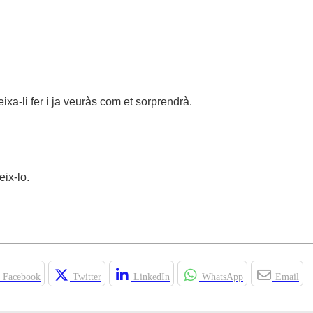
a-li fer i ja veuràs com et sorprendrà.
eix-lo.
Facebook
Twitter
LinkedIn
WhatsApp
Email