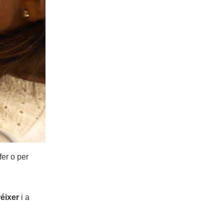
fer o per
éixer
i a