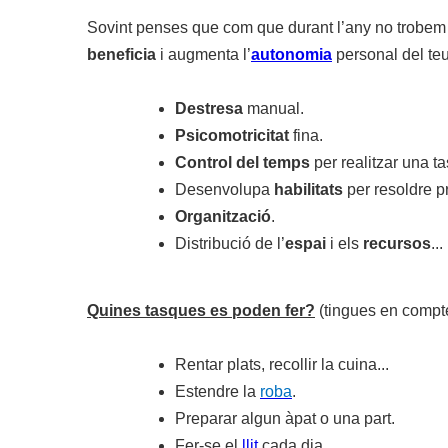
Sovint penses que com que durant l’any no trobem el
beneficia
i augmenta l’
autonomia
personal del teu 
Destresa
manual.
Psicomotricitat
fina.
Control del temps
per realitzar una ta
Desenvolupa
habilitats
per resoldre 
Organització
.
Distribució de l’
espai
i els
recursos
...
Quines tasques es poden fer?
(tingues en compt
Rentar plats, recollir la cuina...
Estendre la
roba
.
Preparar algun àpat o una part.
Fer-se el
llit
cada dia.