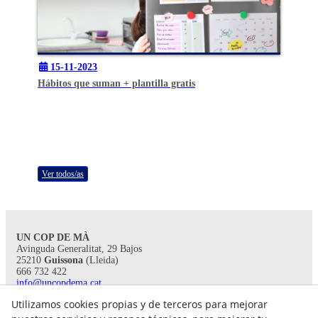
15-11-2023
Hábitos que suman + plantilla gratis
Ver todos/as
UN COP DE MÀ
Avinguda Generalitat, 29 Bajos
25210
Guissona
(Lleida)
666 732 422
info@uncopdema.cat
Utilizamos cookies propias y de terceros para mejorar
!SÍGUENOS!