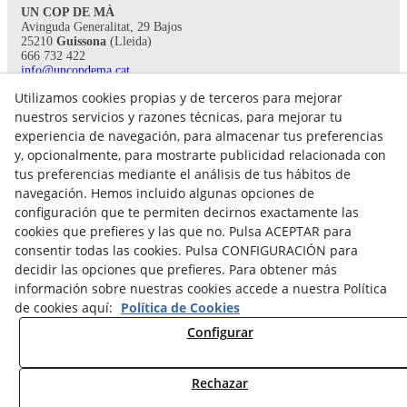
UN COP DE MÀ
Avinguda Generalitat, 29 Bajos
25210
Guissona
(Lleida)
666 732 422
info@uncopdema.cat
Utilizamos cookies propias y de terceros para mejorar
!SÍGUENOS!
nuestros servicios y razones técnicas, para mejorar tu
experiencia de navegación, para almacenar tus preferencias
y, opcionalmente, para mostrarte publicidad relacionada con
tus preferencias mediante el análisis de tus hábitos de
navegación. Hemos incluido algunas opciones de
configuración que te permiten decirnos exactamente las
cookies que prefieres y las que no. Pulsa ACEPTAR para
consentir todas las cookies. Pulsa CONFIGURACIÓN para
decidir las opciones que prefieres. Para obtener más
información sobre nuestras cookies accede a nuestra Política
de cookies aquí:
Política de Cookies
Aviso legal
Configurar
Política de Privacidad
Política Cookies
Rechazar