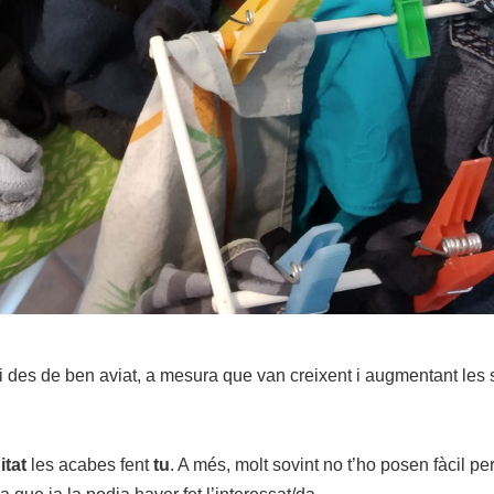
i des de ben aviat, a mesura que van creixent i augmentant les
tat
les acabes fent
tu
. A més, molt sovint no t’ho posen fàcil pe