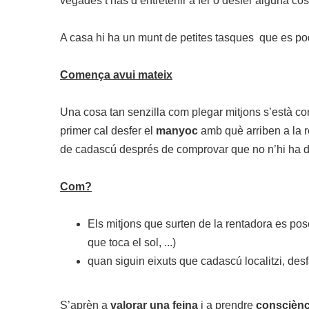
vegades t’has d’entretenir a fer o desfer alguna cosa
A casa hi ha un munt de petites tasques que es po
Comença avui mateix
Una cosa tan senzilla com plegar mitjons s’està con
primer cal desfer el
manyoc
amb què arriben a la re
de cadascú després de comprovar que no n’hi ha de
Com?
Els mitjons que surten de la rentadora es pose
que toca el sol, ...)
quan siguin eixuts que cadascú localitzi, desf
S’aprèn a
valorar una feina
i a prendre
consciènc