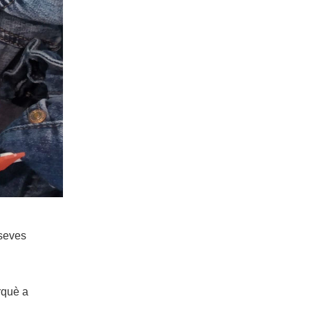
 seves
rquè a