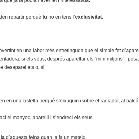
 que ja la podia haver fet l’interessat/da.
den repartir perquè
tu
no en tens l’
exclusivitat
.
vertint en una labor més entretinguda que el simple fet d’aparel
ntadora, si els veus, després aparellar els “mini mitjons” i posar
 desaparellats o, sí!
n en una cistella perquè s’eixuguin (sobre el radiador, al balcó, 
aci el manyoc, aparelli i s’endreci els seus.
ia
d’aquesta feina quan la fa un mateix.