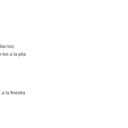
lar-los:
-los a la pila
a la finestra