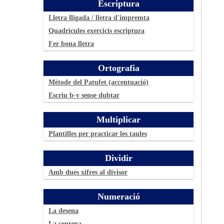
Escriptura
Lletra lligada / lletra d'impremta
Quadrícules exercicis escriptura
Fer bona lletra
Ortografia
Mètode del Patufet (accentuació)
Escriu b-v sense dubtar
Multiplicar
Plantilles per practicar les taules
Dividir
Amb dues xifres al divisor
Numeració
La desena
La centena