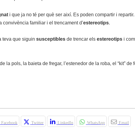
gnat
i que ja no té per què ser així. Es poden compartir i repartir
a convivència familiar i el trencament d’
estereotips
.
a teva que siguin
susceptibles
de trencar els
estereotips
i com
 la pols, la baieta de fregar, l’estenedor de la roba, el “kit” de 
Facebook
Twitter
LinkedIn
WhatsApp
Email