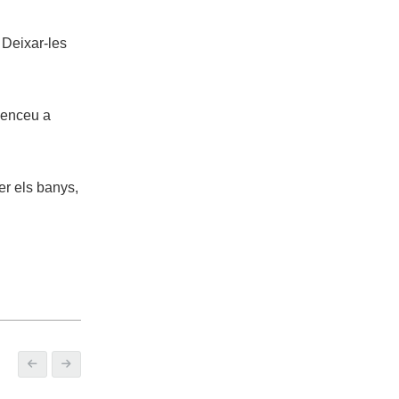
. Deixar-les
enceu a
fer els banys,