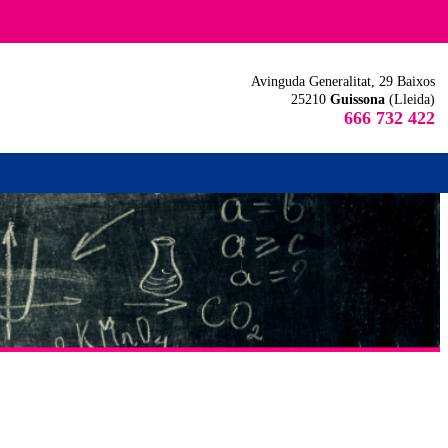
Avinguda Generalitat, 29 Baixos
25210
Guissona
(Lleida)
666 732 422