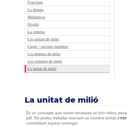
Fraccions
La desena
Multiplicar
Dividir
La centena
Les unitats de miler
Llegir / escriure nombres
Les desenes de miler
Les centenes de miler
La unitat de milió
La unitat de milió
És un concepte que sovint necessita un bon reforç perqu
exe
pdf. Els podeu treballar marcant un nombre limitat d’
consolidant aquest contingut.