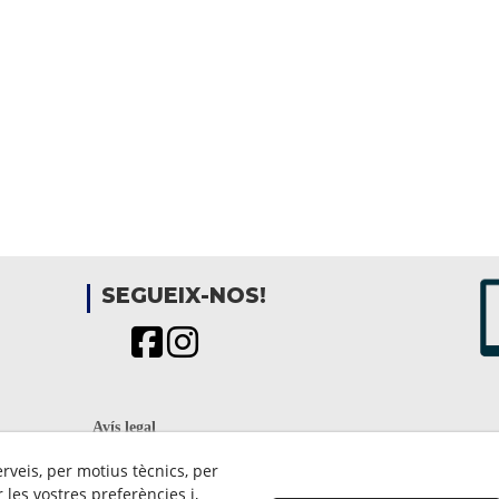
SEGUEIX-NOS!
Avís legal
Política de Privacitat
erveis, per motius tècnics, per
Política Cookies
les vostres preferències i,