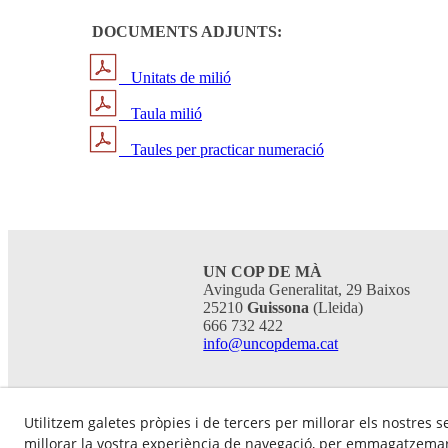
DOCUMENTS ADJUNTS:
Unitats de milió
Taula milió
Taules per practicar numeració
UN COP DE MÀ
Avinguda Generalitat, 29 Baixos
25210
Guissona
(Lleida)
666 732 422
info@uncopdema.cat
Utilitzem galetes pròpies i de tercers per millorar els nostres s
millorar la vostra experiència de navegació, per emmagatzemar 