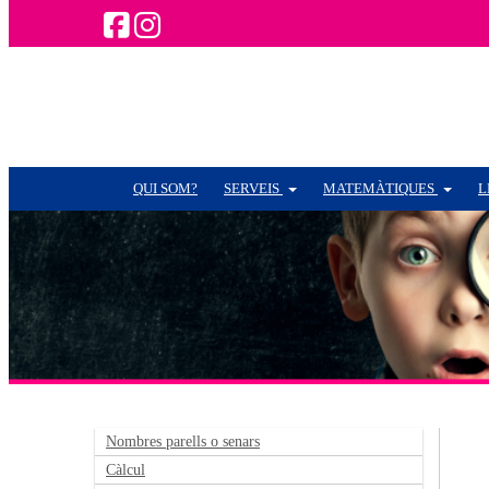
QUI SOM?
SERVEIS
MATEMÀTIQUES
L
Nombres parells o senars
Càlcul