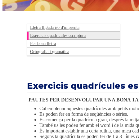
Lletra lligada i/o d'imprenta
Exercicis quadrícules escriptura
Fer bona lletra
Ortografia i gramàtica
Exercicis quadrícules es
PAUTES PER DESENVOLUPAR UNA BONA T
Cal emplenar aquestes quadrícules amb petits motius
Es poden fer en forma de seqüències o sèries.
Es comença per la quadrícula gran, després la mitjana
També us les podeu fer amb el word i de la mida qu
És important establir una certa rutina, una mica cad
Segons la quadrícula es poden fer de 1 a 3 línies c