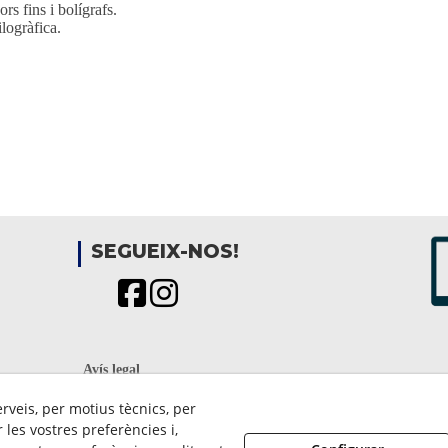
rs fins i bolígrafs.
logràfica.
SEGUEIX-NOS!
Avís legal
Política de Privacitat
erveis, per motius tècnics, per
Política Cookies
les vostres preferències i,