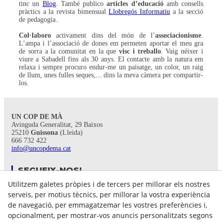
tinc un
Blog
. També publico
articles d’educació
amb consells
pràctics a la revista bimensual
Llobregós Informatiu
a la secció
de pedagogia.
Col·laboro
activament dins del món de l’
associacionisme
.
L’ampa i l’associació de dones em permeten aportar el meu gra
de sorra a la comunitat en la que
visc i treballo
. Vaig néixer i
viure a Sabadell fins als 30 anys. El contacte amb la natura em
relaxa i sempre procuro endur-me un paisatge, un color, un raig
de llum, unes fulles seques,... dins la meva càmera per compartir-
los.
UN COP DE MÀ
Avinguda Generalitat, 29 Baixos
25210
Guissona
(Lleida)
666 732 422
info@uncopdema.cat
SEGUEIX-NOS!
Utilitzem galetes pròpies i de tercers per millorar els nostres
serveis, per motius tècnics, per millorar la vostra experiència
de navegació, per emmagatzemar les vostres preferències i,
opcionalment, per mostrar-vos anuncis personalitzats segons