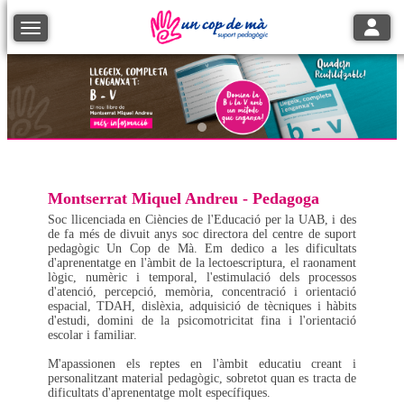
Toggle
Toggle navigation
Montserrat Miquel Andreu - Pedagoga
Soc llicenciada en Ciències de l'Educació per la UAB, i des
de fa més de divuit anys soc directora del centre de suport
pedagògic Un Cop de Mà. Em dedico a les dificultats
d'aprenentatge en l'àmbit de la lectoescriptura, el raonament
lògic, numèric i temporal, l'estimulació dels processos
d'atenció, percepció, memòria, concentració i orientació
espacial, TDAH, dislèxia, adquisició de tècniques i hàbits
d'estudi, domini de la psicomotricitat fina i l'orientació
escolar i familiar.
M'apassionen els reptes en l'àmbit educatiu creant i
personalitzant material pedagògic, sobretot quan es tracta de
dificultats d'aprenentatge molt específiques.