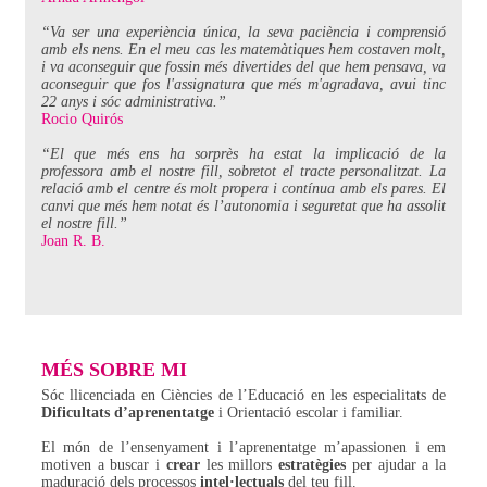
“Va ser una experiència única, la seva paciència i comprensió
amb els nens. En el meu cas les matemàtiques hem costaven molt,
i va aconseguir que fossin més divertides del que hem pensava, va
aconseguir que fos l'assignatura que més m'agradava, avui tinc
22 anys i sóc administrativa.”
Rocio Quirós
“El que més ens ha sorprès ha estat la implicació de la
professora amb el nostre fill, sobretot el tracte personalitzat. La
relació amb el centre és molt propera i contínua amb els pares. El
canvi que més hem notat és l’autonomia i seguretat que ha assolit
el nostre fill.”
Joan R. B.
MÉS SOBRE MI
Sóc llicenciada en Ciències de l’Educació en les especialitats de
Dificultats d’aprenentatge
i Orientació escolar i familiar.
El món de l’ensenyament i l’aprenentatge m’apassionen i em
motiven a buscar i
crear
les millors
estratègies
per ajudar a la
maduració dels processos
intel·lectuals
del teu fill.