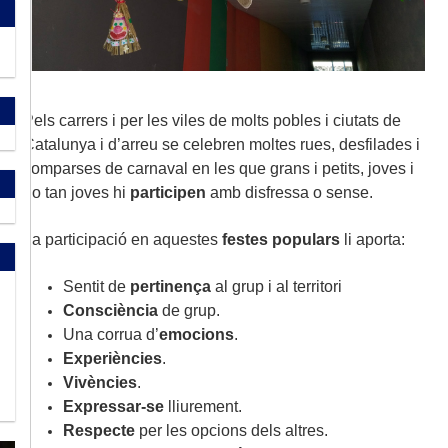
Pels carrers i per les viles de molts pobles i ciutats de
Catalunya i d’arreu se celebren moltes rues, desfilades i
comparses de carnaval en les que grans i petits, joves i
no tan joves hi
participen
amb disfressa o sense.
La participació en aquestes
festes populars
li aporta:
Sentit de
pertinença
al grup i al territori
Consciència
de grup.
Una corrua d’
emocions
.
Experiències
.
Vivències
.
Expressar-se
lliurement.
Respecte
per les opcions dels altres.