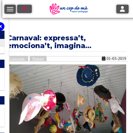
Toggle
Toggle navigation
Carnaval: expressa’t,
emociona’t, imagina...
01-03-2019
Curiositats
Notícies