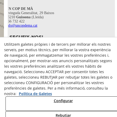
UN COP DE MÀ
Avinguda Generalitat, 29 Baixos
25210
Guissona
(Lleida)
666 732 422
info@uncopdema.cat
SEGUEIX-NOS!
Utilitzem galetes pròpies i de tercers per millorar els nostres
serveis, per motius tècnics, per millorar la vostra experiència
de navegació, per emmagatzemar les vostres preferències i,
opcionalment, per mostrar-vos anuncis personalitzats segons
les vostres preferències analitzant els vostres hàbits de
navegació. Seleccioneu ACCEPTAR per consentir totes les
galetes, seleccioneu REBUTJAR per rebutjar totes les galetes o
seleccioneu CONFIGURACIÓ per personalitzar les vostres
preferències de galetes. Per a més informació, consulteu la
nostra:
Política de Galetes
Avís legal
Configurar
Política de Privacitat
Política Cookies
Rebutjar