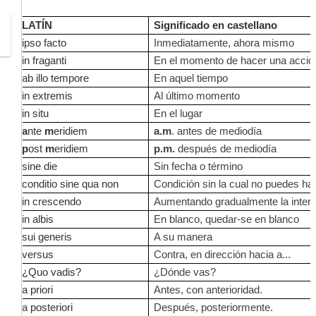
LATÍN
Significado en castellano
ipso facto
Inmediatamente, ahora mismo
in fraganti
En el momento de hacer una acción
ab illo tempore
En aquel tiempo
in extremis
Al último momento
in situ
En el lugar
a
nte
m
eridiem
a.m
. antes de mediodía
p
ost
m
eridiem
p.m.
después de mediodía
sine die
Sin fecha o término
conditio sine qua non
Condición sin la cual no puedes ha
in crescendo
Aumentando gradualmente la inten
in albis
En blanco, quedar-se en blanco
sui generis
A su manera
versus
Contra, en dirección hacia a...
¿Quo vadis?
¿Dónde vas?
a priori
Antes, con anterioridad.
a posteriori
Después, posteriormente.