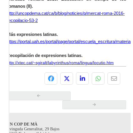
romanos (II).
http://uncopdema.cat/ca/b/blog/noticies/p/mercat-roma-2016-
recopilacio-53-2
Más expresiones latinas.
https://portal.uah.es/portal/page/portal/escuela_escritura/materi
Recopilación de expresiones latinas.
http://xtec.cat/~sgiralt/labyrinthus/roma/lingua/locutio.htm
UN COP DE MÀ
Avinguda Generalitat, 29 Bajos