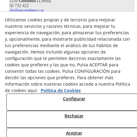
25210
Guissona
(Lleida)
666 732 422
info@uncopdema.cat
Utilizamos cookies propias y de terceros para mejorar
!SÍGUENOS!
nuestros servicios y razones técnicas, para mejorar tu
experiencia de navegación, para almacenar tus preferencias
y, opcionalmente, para mostrarte publicidad relacionada con
tus preferencias mediante el análisis de tus hábitos de
navegación. Hemos incluido algunas opciones de
configuración que te permiten decirnos exactamente las
cookies que prefieres y las que no. Pulsa ACEPTAR para
consentir todas las cookies. Pulsa CONFIGURACIÓN para
decidir las opciones que prefieres. Para obtener más
información sobre nuestras cookies accede a nuestra Política
de cookies aquí:
Política de Cookies
Aviso legal
Configurar
Política de Privacidad
Política Cookies
Rechazar
© 08/2026 UN COP DE MÀ - Todos los derechos reservados.
Aceptar