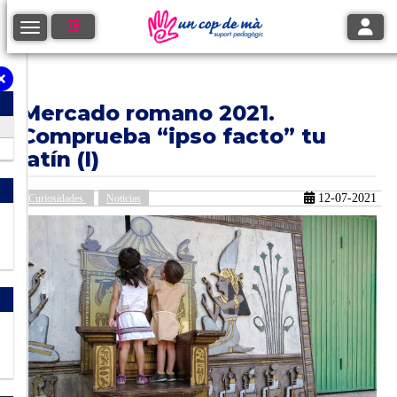
Toggle
Toggle navigation
Mercado romano 2021.
Comprueba “ipso facto” tu
latín (I)
12-07-2021
Curiosidades
Noticias