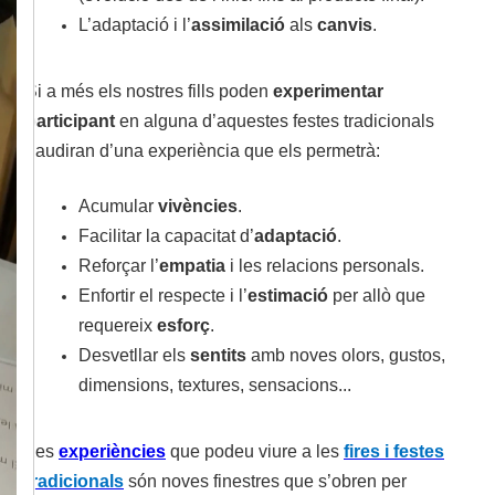
L’adaptació i l’
assimilació
als
canvis
.
Si a més els nostres fills poden
experimentar
participant
en alguna d’aquestes festes tradicionals
gaudiran d’una experiència que els permetrà:
Acumular
vivències
.
Facilitar la capacitat d’
adaptació
.
Reforçar l’
empatia
i les relacions personals.
Enfortir el respecte i l’
estimació
per allò que
requereix
esforç
.
Desvetllar els
sentits
amb noves olors, gustos,
dimensions, textures, sensacions...
Les
experiències
que podeu viure a les
fires i festes
tradicionals
són noves finestres que s’obren per