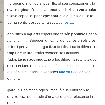
engrandir el món dels teus fills, el seu coneixement, la
seva
imaginació
, la seva
creativitat
, el seu
vocabulari
,
la seva capacitat per
expressar
allò que ha vist i allò
que ha sentit, desvetllar la seva
curiositat
...
Les visites a aquests espais oberts són
positives
per a
tota la família. Suposen un canvi de rutines en els dies
festius i per tant una organització i distribució diferent del
temps de lleure
. Estàs reforçant les actituds
d’adaptació i acomodació
a les diferents realitats que
se succeeixen en el dia a dia. Junts us desconnecteu
dels hàbits rutinaris i a vegades
avorrits
del cap de
setmana.
Aparqueu les tecnologies i tot allò que entorpeix la
convivència per gaudir d’una estona de relaxament i
lleure.