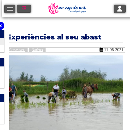
Toggle
Toggle navigation
Experiències al seu abast
11-06-2021
Curiositats
Notícies