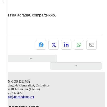
Si t’ha agradat, comparteix-lo.
UN COP DE MÀ
Avinguda Generalitat, 29 Baixos
25210
Guissona
(Lleida)
666 732 422
info@uncopdema.cat