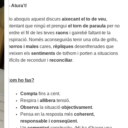
- Atura’t
!
No aboquis aquest discurs
aixecant el to de veu
,
intentant que ningú et prengui
el torn de paraula
per no
perdre el fil de les teves
raons
i gairebé faltant-te la
respiració. Només aconseguiràs tenir una olla de grills,
morros i males
cares,
rèpliques
desenfrenades que
fereixen els
sentiments
de tothom i porten a situacions
difícils de reconduir i
reconciliar
.
Com ho fas?
Compta
fins a cent.
Respira i
allibera
tensió.
Observa
la situació
objectivament
.
Pensa en la resposta més
coherent,
responsable i conseqüent
.
Un
comentari
constructiu. (Hi ha d’haver una