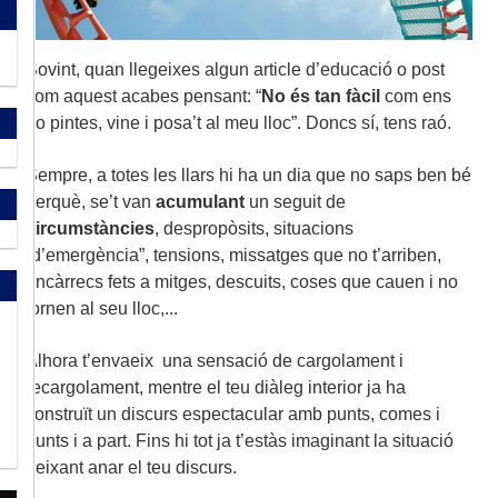
Sovint, quan llegeixes algun article d’educació o post
com aquest acabes pensant: “
No és tan fàcil
com ens
ho pintes, vine i posa’t al meu lloc”. Doncs sí, tens raó.
Sempre, a totes les llars hi ha un dia que no saps ben bé
perquè, se’t van
acumulant
un seguit de
circumstàncies
, despropòsits, situacions
“d’emergència”, tensions, missatges que no t’arriben,
encàrrecs fets a mitges, descuits, coses que cauen i no
tornen al seu lloc,...
Alhora t’envaeix una sensació de cargolament i
recargolament, mentre el teu diàleg interior ja ha
construït un discurs espectacular amb punts, comes i
punts i a part. Fins hi tot ja t’estàs imaginant la situació
deixant anar el teu discurs.