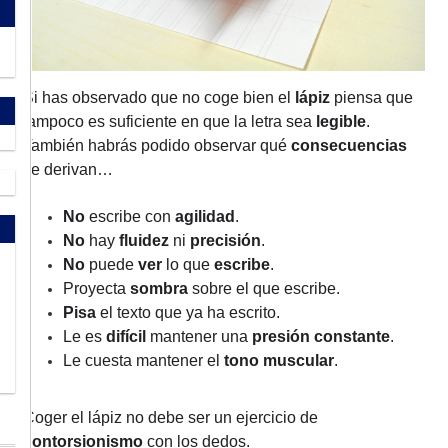
Si has observado que no coge bien el
lápiz
piensa que
tampoco es suficiente en que la letra sea
legible
.
También habrás podido observar qué
consecuencias
se derivan…
No
escribe con
agilidad
.
No
hay
fluidez
ni
precisión
.
No
puede
ver
lo que
escribe
.
Proyecta
sombra
sobre el que escribe.
Pisa
el texto que ya ha escrito.
Le es
difícil
mantener una
presión constante
.
Le cuesta mantener el
tono muscular
.
Coger el lápiz no debe ser un ejercicio de
contorsionismo
con los dedos.