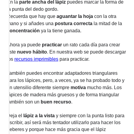
En la
parte ancha del lápiz
puedes marcar la forma de
la punta del dedo gordo.
Recuerda que hay que
aguantar la hoja
con la otra
mano y si añades una
postura correcta
la mitad de la
concentración
ya la tiene ganada.
Ahora ya puede
practicar
un rato cada día para crear
este
nuevo hábito
. En nuestra web se puede descargar
los
recursos imprimibles
para practicar.
También puedes encontrar adaptadores triangulares
para los lápices, pero, a veces, ya se ha probado todo y
un utensilio diferente siempre
motiva
mucho más. Los
lápices de madera más gruesos y de forma triangular
también son un
buen recurso
.
Deja el
lápiz a la vista
y siempre con la punta listo para
escribir, así será más tentador utilizarlo para hacer los
deberes y porque hace más gracia que el lápiz