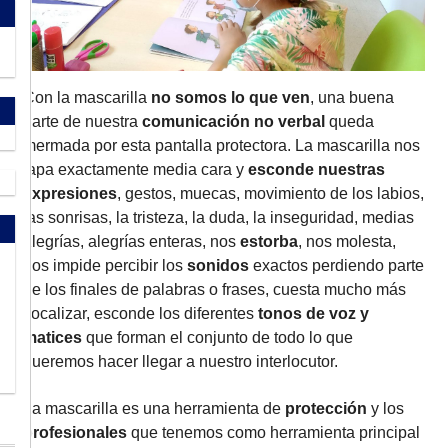
Con la mascarilla
no somos lo que ven
, una buena
parte de nuestra
comunicación no verbal
queda
mermada por esta pantalla protectora. La mascarilla nos
tapa exactamente media cara y
esconde nuestras
expresiones
, gestos, muecas, movimiento de los labios,
las sonrisas, la tristeza, la duda, la inseguridad, medias
alegrías, alegrías enteras, nos
estorba
, nos molesta,
nos impide percibir los
sonidos
exactos perdiendo parte
de los finales de palabras o frases, cuesta mucho más
vocalizar, esconde los diferentes
tonos de voz y
matices
que forman el conjunto de todo lo que
queremos hacer llegar a nuestro interlocutor.
La mascarilla es una herramienta de
protección
y los
profesionales
que tenemos como herramienta principal