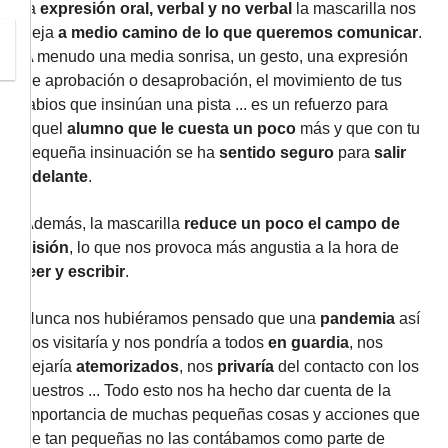
la
expresión oral, verbal y no verbal
la mascarilla nos
deja
a medio camino de lo que queremos comunicar
.
A menudo una media sonrisa, un gesto, una expresión
de aprobación o desaprobación, el movimiento de tus
labios que insinúan una pista ... es un refuerzo para
aquel
alumno que le cuesta un poco
más y que con tu
pequeña insinuación se ha
sentido seguro
para
salir
adelante
.
Además, la mascarilla
reduce un poco el campo de
visión
, lo que nos provoca más angustia a la hora de
leer y escribir
.
Nunca nos hubiéramos pensado que una
pandemia
así
nos visitaría y nos pondría a todos
en guardia
, nos
dejaría
atemorizados
, nos
privaría
del contacto con los
nuestros ... Todo esto nos ha hecho dar cuenta de la
importancia de muchas pequeñas cosas y acciones que
de tan pequeñas no las contábamos como parte de