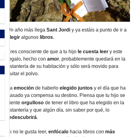
Un año más llega
Sant Jordi
y ya estáis a punto de ir a
elegir
algunos
libros
.
Eres consciente de que a tu hijo
le cuesta leer
y este
regalo, hecho con
amor
, probablemente quedará en la
estantería de su habitación y sólo será movido para
quitar el polvo.
La
emoción
de haberlo
elegido juntos
y el día que ha
pasado ya compensa su destino. Piensa que tu hijo se
siente
orgulloso
de tener el libro que ha elegido en la
estantería y que algún día, sin saber por qué, lo
redescubrirá
.
Si no le gusta leer,
enfócalo
hacia libros con
más