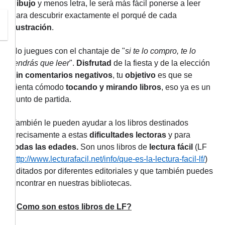
dibujo
y menos letra, le será más fácil ponerse a leer
para descubrir exactamente el porqué de cada
ilustración
.
No juegues con el chantaje de "
si te lo compro, te lo
tendrás que leer
".
Disfrutad
de la fiesta y de la elección
sin comentarios negativos
, tu
objetivo
es que se
sienta cómodo
tocando y mirando libros
, eso ya es un
punto de partida.
También le pueden ayudar a los libros destinados
precisamente a estas
dificultades lectoras
y para
todas las edades.
Son unos libros de
lectura fácil
(LF
http://www.lecturafacil.net/info/que-es-la-lectura-facil-lf/
)
editados por diferentes editoriales y que también puedes
encontrar en nuestras bibliotecas.
¿Como son estos libros de LF?