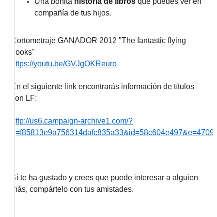
Una bonita
historia de libros
que puedes ver en
compañía de tus hijos.
Cortometraje GANADOR 2012 "The fantastic flying
books"
https://youtu.be/GVJgOKReuro
En el siguiente link encontrarás información de títulos
con LF:
http://us6.campaign-archive1.com/?
u=f85813e9a756314dafc835a33&id=58c604e497&e=4709
Si te ha gustado y crees que puede interesar a alguien
más, compártelo con tus amistades.