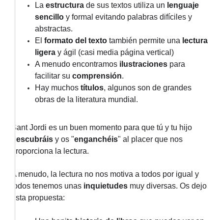
La
estructura
de sus textos utiliza un
lenguaje
sencillo
y formal evitando palabras difíciles y
abstractas.
El
formato del texto
también permite una
lectura
ligera
y ágil (casi media página vertical)
A menudo encontramos
ilustraciones
para
facilitar su
comprensión
.
Hay muchos
títulos
, algunos son de grandes
obras de la literatura mundial.
Sant Jordi es un buen momento para que tú y tu hijo
descubráis
y os "
enganchéis
" al placer que nos
proporciona la lectura.
A menudo, la lectura no nos motiva a todos por igual y
todos tenemos unas
inquietudes
muy diversas. Os dejo
esta propuesta: