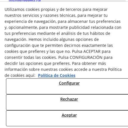
info@uncopdema.cat
Utilizamos cookies propias y de terceros para mejorar
!SÍGUENOS!
nuestros servicios y razones técnicas, para mejorar tu
experiencia de navegación, para almacenar tus preferencias
y, opcionalmente, para mostrarte publicidad relacionada con
tus preferencias mediante el análisis de tus hábitos de
navegación. Hemos incluido algunas opciones de
configuración que te permiten decirnos exactamente las
cookies que prefieres y las que no. Pulsa ACEPTAR para
consentir todas las cookies. Pulsa CONFIGURACIÓN para
decidir las opciones que prefieres. Para obtener más
información sobre nuestras cookies accede a nuestra Política
de cookies aquí:
Política de Cookies
Aviso legal
Configurar
Política de Privacidad
Política Cookies
Rechazar
© 08/2026 UN COP DE MÀ - Todos los derechos reservados.
Aceptar