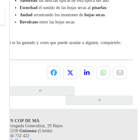
Saboread
las delicias típicas de esta época del año.
Escuchad
el sonido de las hojas secas al
pisarlas
.
Andad
arrastrando los montones de
hojas secas
.
Revolcaos
entre las hojas secas.
Si te ha gustado y crees que puede ayudar a alguien, compártelo.
UN COP DE MÀ
Avinguda Generalitat, 29 Bajos
25210
Guissona
(Lleida)
666 732 422