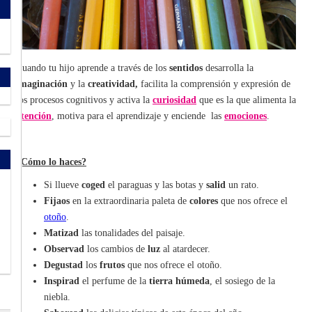
Cuando tu hijo aprende a través de los
sentidos
desarrolla la
imaginación
y la
creatividad,
facilita la comprensión y expresión de
los procesos cognitivos y activa la
curiosidad
que es la que alimenta la
atención
, motiva para el aprendizaje y enciende las
emociones
.
¿Cómo lo haces?
Si llueve
coged
el paraguas y las botas y
salid
un rato.
Fijaos
en la extraordinaria paleta de
colores
que nos ofrece el
otoño
.
Matizad
las tonalidades del paisaje.
Observad
los cambios de
luz
al atardecer.
Degustad
los
frutos
que nos ofrece el otoño.
Inspirad
el perfume de la
tierra húmeda
, el sosiego de la
niebla.