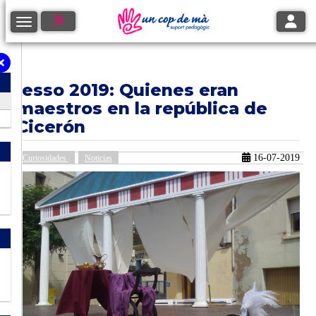
Toggle
Toggle navigation
Iesso 2019: Quienes eran
maestros en la república de
Cicerón
16-07-2019
Curiosidades
Noticias