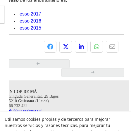
Iesso
de los años anteriores:
Iesso 2017
Iesso 2016
Iesso 2015
UN COP DE MÀ
Avinguda Generalitat, 29 Bajos
25210
Guissona
(Lleida)
666 732 422
info@uncopdema.cat
Utilizamos cookies propias y de terceros para mejorar
!SÍGUENOS!
nuestros servicios y razones técnicas, para mejorar tu