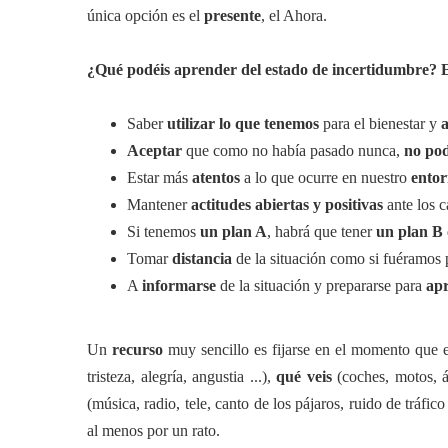
única opción es el
presente
, el Ahora.
¿Qué podéis aprender del estado de incertidumbre? 
Saber
utilizar lo que tenemos
para el bienestar y
Aceptar
que como no había pasado nunca,
no pod
Estar más
atentos
a lo que ocurre en nuestro
ento
Mantener
actitudes abiertas y positivas
ante los 
Si tenemos
un plan A
, habrá que tener
un plan B
Tomar
distancia
de la situación como si fuéramos 
A
informarse
de la situación y prepararse para
ap
Un
recurso
muy sencillo es fijarse en el momento que 
tristeza, alegría, angustia ...),
qué veis
(coches, motos, ár
(música, radio, tele, canto de los pájaros, ruido de tráfico 
al menos por un rato.