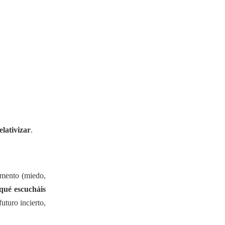
elativizar
.
mento (miedo,
qué escucháis
uturo incierto,