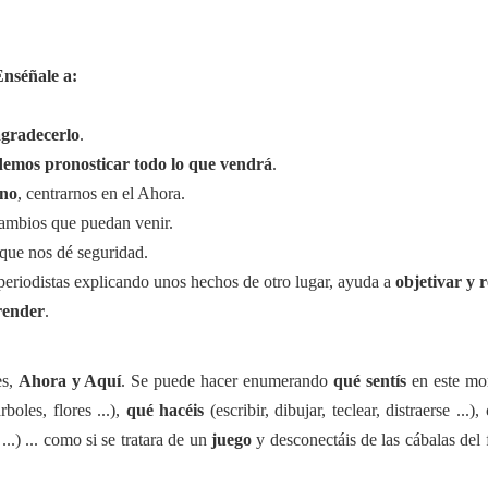
Enséñale a:
agradecerlo
.
emos pronosticar todo lo que vendrá
.
rno
, centrarnos en el Ahora.
cambios que puedan venir.
que nos dé seguridad.
periodistas explicando unos hechos de otro lugar, ayuda a
objetivar y r
render
.
es,
Ahora y Aquí
. Se puede hacer enumerando
qué sentís
en este mo
boles, flores ...),
qué hacéis
(escribir, dibujar, teclear, distraerse ...),
...) ... como si se tratara de un
juego
y desconectáis de las cábalas del f