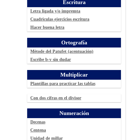
Escritura
Letra ligada y/o impremta
Cuadriculas ejercicios escritura
Hacer buena letra
Ortografía
Mètode del Patufet (acentuación)
Escribe b-v sin dudar
Multiplicar
Plantillas para practicar las tablas
Con dos cifras en el divisor
Numeración
Decenas
Centena
Unidad de millar