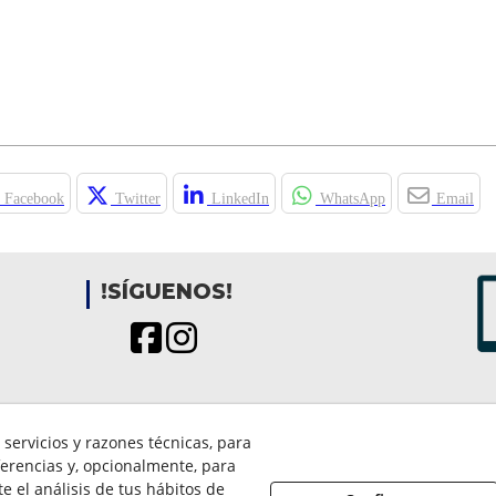
Facebook
Twitter
LinkedIn
WhatsApp
Email
!SÍGUENOS!
Aviso legal
servicios y razones técnicas, para
Política de Privacidad
erencias y, opcionalmente, para
Política Cookies
 el análisis de tus hábitos de