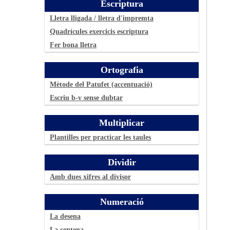
Escriptura
Lletra lligada / lletra d'impremta
Quadrícules exercicis escriptura
Fer bona lletra
Ortografia
Mètode del Patufet (accentuació)
Escriu b-v sense dubtar
Multiplicar
Plantilles per practicar les taules
Dividir
Amb dues xifres al divisor
Numeració
La desena
La centena