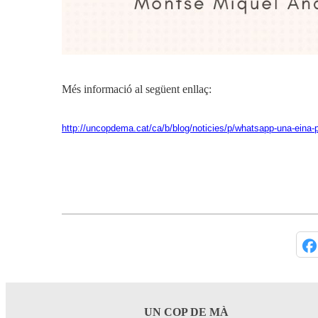
Més informació al següent enllaç:
http://uncopdema.cat/ca/b/blog/noticies/p/whatsapp-una-eina-
UN COP DE MÀ