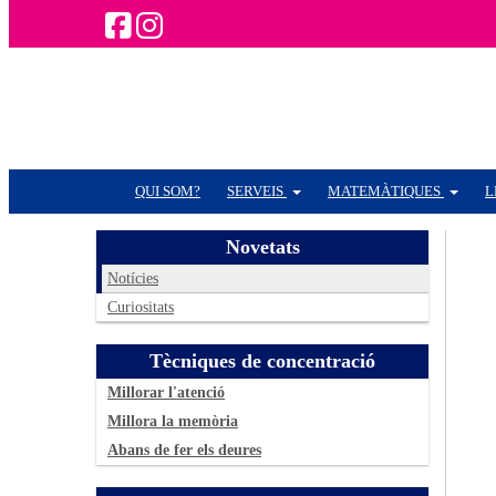
QUI SOM?
SERVEIS
MATEMÀTIQUES
L
Novetats
Notícies
Curiositats
Tècniques de concentració
Millorar l'atenció
Millora la memòria
Abans de fer els deures