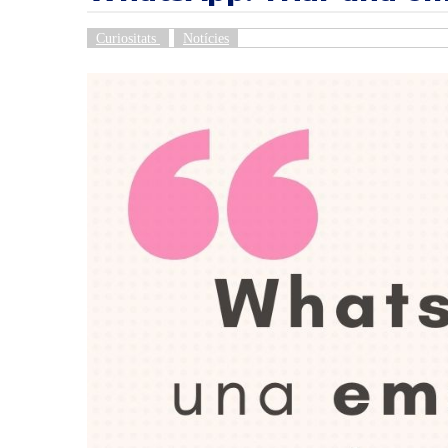
Curiositats
Notícies