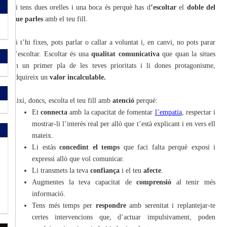
Si tens dues orelles i una boca és perquè has d
’escoltar
el
doble del
que parles
amb el teu fill.
Si t’hi fixes, pots parlar o callar a voluntat i, en canvi, no pots parar
d’escoltar. Escoltar és una
qualitat comunicativa
que quan la situes
en un primer pla de les teves prioritats i li dones protagonisme,
adquireix un
valor incalculable.
Així, doncs, escolta el teu fill amb
atenció
perquè:
Et
connecta
amb la capacitat de fomentar
l’empatia
, respectar i
mostrar-li l’interès real per allò que t’està explicant i en vers ell
mateix.
Li estàs
concedint el temps
que faci falta perquè exposi i
expressi allò que vol comunicar.
Li transmets la teva
confiança
i el teu
afecte
.
Augmentes la teva capacitat de
comprensió
al tenir més
informació.
Tens més temps per
respondre
amb serenitat i replantejar-te
certes intervencions que, d’actuar impulsivament, poden