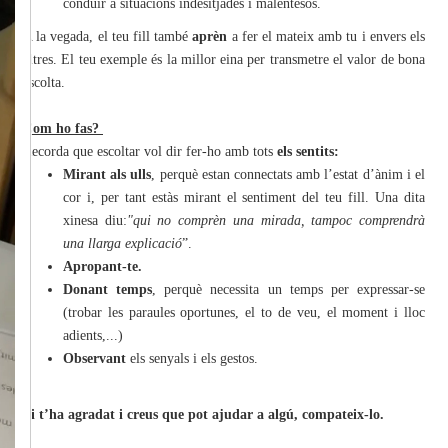
conduir a situacions indesitjades i malentesos.
A la vegada, el teu fill també
aprèn
a fer el mateix amb tu i envers els
altres. El teu exemple és la millor eina per transmetre el valor de bona
escolta.
Com ho fas?
Recorda que escoltar vol dir fer-ho amb tots
els sentits:
Mirant als ulls
, perquè estan connectats amb l’estat d’ànim i el
cor i, per tant estàs mirant el sentiment del teu fill. Una dita
xinesa diu:
"qui no comprèn una mirada, tampoc comprendrà
una llarga explicació
”.
Apropant-te.
Donant temps
, perquè necessita un temps per expressar-se
(trobar les paraules oportunes, el to de veu, el moment i lloc
adients,...)
Observant
els senyals i els gestos.
Si t’ha agradat i creus que pot ajudar a algú, compateix-lo.