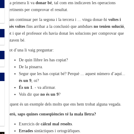
La primera li va
donar bé
, tal com ens indicaven les operacions
pertinents per comprovar el resultat.
Vam continuar per la segona i la tercera i ... vinga donar-hi
voltes i
més voltes
fins arribar a la conclusió que ambdues
no tenien solució
,
tot i que el professor els havia donat les solucions per comprovar que
estaven bé.
Tot d’una li vaig preguntar:
De quin llibre les has copiat?
De la pissarra.
Segur que les has copiat bé? Perquè ... aquest número d’aquí...
és un 9
, oi?
És un 1
. - va afirmar.
Vols dir que
no és un 9
?
Aquest és un exemple dels molts que ens hem trobat alguna vegada.
Però, saps quines conseqüències té la mala lletra?
Exercicis de
càlcul mal resolts
.
Errades
sintàctiques i ortogràfiques.