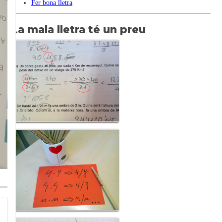
Fer bona lletra
La mala lletra té un preu