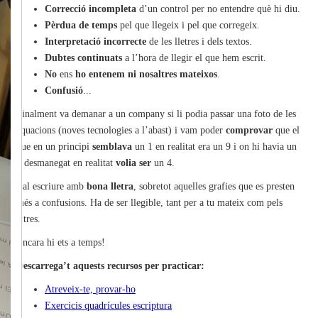
Correcció incompleta
d’un control per no entendre què hi diu.
Pèrdua de temps
pel que llegeix i pel que corregeix.
Interpretació incorrecte
de les lletres i dels textos.
Dubtes continuats
a l’hora de llegir el que hem escrit.
No
ens
ho entenem ni nosaltres mateixos
.
Confusió
...
Finalment va demanar a un company si li podia passar una foto de les
equacions (noves tecnologies a l’abast) i vam poder
comprovar
que el
que en un principi
semblava
un 1 en realitat era un 9 i on hi havia un
9 desmanegat en realitat
volia ser
un 4.
Cal escriure amb
bona lletra
, sobretot aquelles grafies que es presten
més a confusions. Ha de ser llegible, tant per a tu mateix com pels
altres.
Encara hi ets a temps!
Descarrega’t aquests recursos per practicar:
Atreveix-te, provar-ho
Exercicis quadrícules escriptura