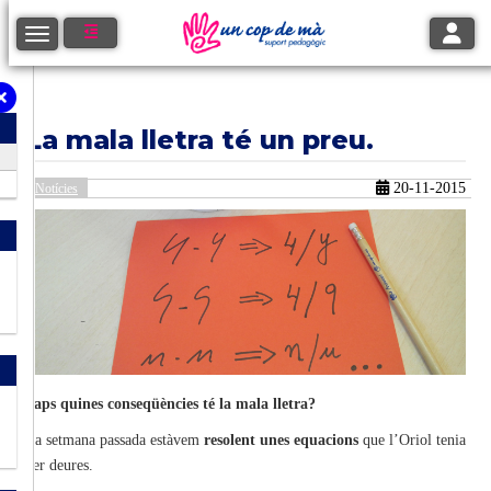
Toggle
Toggle navigation
La mala lletra té un preu.
20-11-2015
Notícies
Saps quines conseqüències té la mala lletra?
La setmana passada estàvem
resolent unes equacions
que l’Oriol tenia
per deures.