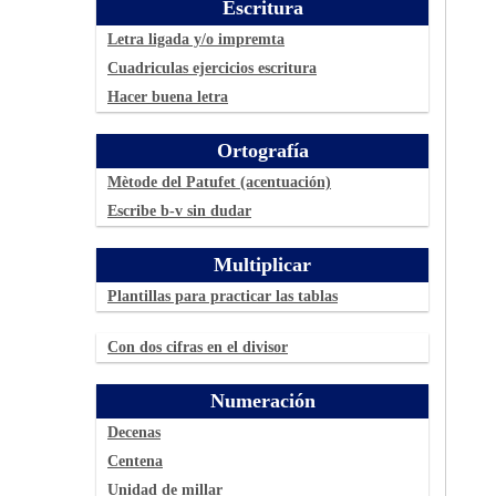
Escritura
Letra ligada y/o impremta
Cuadriculas ejercicios escritura
Hacer buena letra
Ortografía
Mètode del Patufet (acentuación)
Escribe b-v sin dudar
Multiplicar
Plantillas para practicar las tablas
Con dos cifras en el divisor
Numeración
Decenas
Centena
Unidad de millar