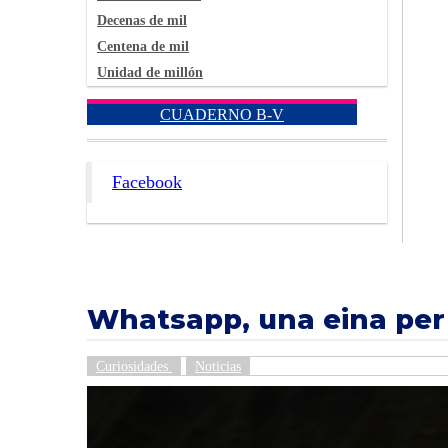
Decenas de mil
Centena de mil
Unidad de millón
CUADERNO B-V
Facebook
Whatsapp, una eina per
Curiosidades
Noticias