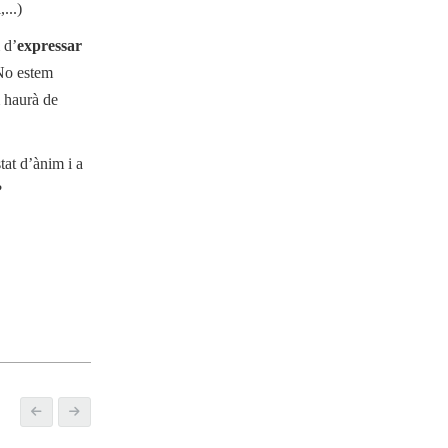
...)
 d’
expressar
 No estem
haurà de
tat d’ànim i a
?