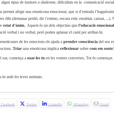
, algun tipus de trastorn o síndrome, dificultats en la comunicació social,
ens permet afegir una emoticona emocional, que si d’entrada l’haguéssim
res fills (demanar perdó, dir t’estimo, encara estic enrabiat, cansat, ...).
re
estat d’ànim
, Aquest és un dels objectius que
l’educació emocional
ció verbal i no verbal, però poden aplanar el camí per arribar-hi.
es emoticones de les emocions els ajuda a
prendre consciència
del seu es
mocions.
Triar
una emoticona implica
reflexionar
sobre
com em sento
pel xat, comença a
usar-les tu
en les vostres converses. Tot és començar.
x-lo amb les teves amistats.
Facebook
Twitter
LinkedIn
WhatsApp
Email