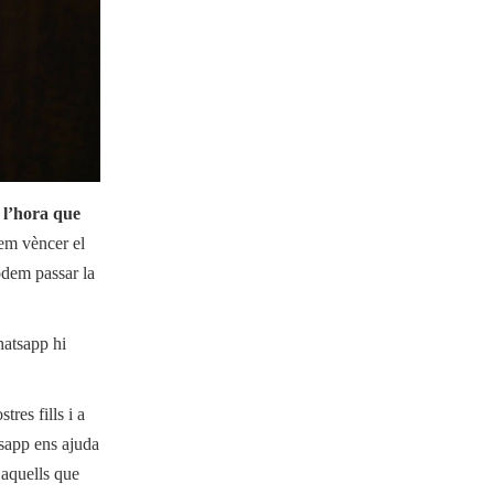
 l’hora que
dem vèncer el
odem passar la
hatsapp hi
res fills i a
tsapp ens ajuda
 aquells que