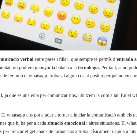
unicació verbal
entre pares i fills i, que sempre té permís d’
entrada a
timitat, no podrem guanyar la batalla a la
tecnologia
. Per tant, si no po
 de fer amb el whatsapp, trobar-li algun costat positiu perquè no ens p
 ja que és una eina per comunicar-nos, utilitzem-la com a tal. En el w
 El whatsapp ens pot ajudar a tornar a iniciar la comunicació amb els nost
ones que hi ha per a cada
situació emocional
i altres situacions. El wha
x per trencar el gel abans de tornar-nos a trobar físicament i ajuda a tots