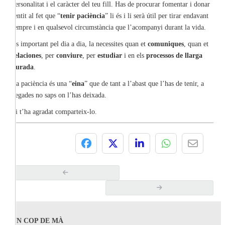
personalitat i el caràcter del teu fill. Has de procurar fomentar i donar
sentit al fet que “
tenir paciència
” li és i li serà útil per tirar endavant
sempre i en qualsevol circumstància que l’acompanyi durant la vida.
És important pel dia a dia, la necessites quan et
comuniques
, quan et
relaciones
, per
conviure
, per
estudiar
i en els
processos de llarga
durada
.
La paciència és una “
eina
” que de tant a l’abast que l’has de tenir, a
vegades no saps on l’has deixada.
Si t’ha agradat comparteix-lo.
UN COP DE MÀ