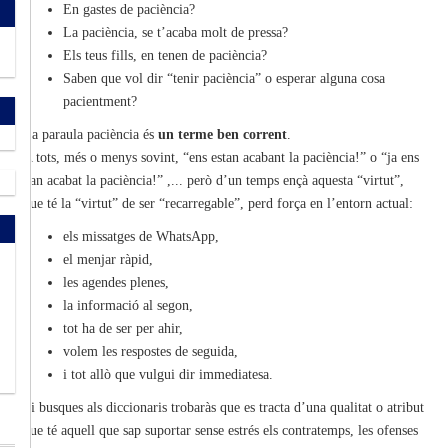
En gastes de paciència?
La paciència, se t’acaba molt de pressa?
Els teus fills, en tenen de paciència?
Saben que vol dir “tenir paciència” o esperar alguna cosa
pacientment?
La paraula paciència és
un terme ben corrent
.
A tots, més o menys sovint, “ens estan acabant la paciència!” o “ja ens
han acabat la paciència!” ,... però d’un temps ençà aquesta “virtut”,
que té la “virtut” de ser “recarregable”, perd força en l’entorn actual:
els missatges de WhatsApp,
el menjar ràpid,
les agendes plenes,
la informació al segon,
tot ha de ser per ahir,
volem les respostes de seguida,
i tot allò que vulgui dir immediatesa.
Si busques als diccionaris trobaràs que es tracta d’una qualitat o atribut
que té aquell que sap suportar sense estrés els contratemps, les ofenses