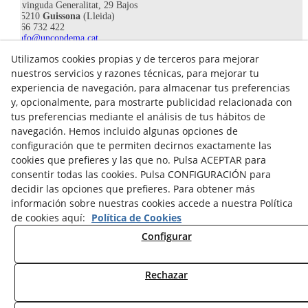
Avinguda Generalitat, 29 Bajos
25210
Guissona
(Lleida)
666 732 422
info@uncopdema.cat
Utilizamos cookies propias y de terceros para mejorar
!SÍGUENOS!
nuestros servicios y razones técnicas, para mejorar tu
experiencia de navegación, para almacenar tus preferencias
y, opcionalmente, para mostrarte publicidad relacionada con
tus preferencias mediante el análisis de tus hábitos de
navegación. Hemos incluido algunas opciones de
configuración que te permiten decirnos exactamente las
cookies que prefieres y las que no. Pulsa ACEPTAR para
consentir todas las cookies. Pulsa CONFIGURACIÓN para
decidir las opciones que prefieres. Para obtener más
información sobre nuestras cookies accede a nuestra Política
de cookies aquí:
Política de Cookies
Aviso legal
Configurar
Política de Privacidad
Política Cookies
Rechazar
© 08/2026 UN COP DE MÀ - Todos los derechos reservados.