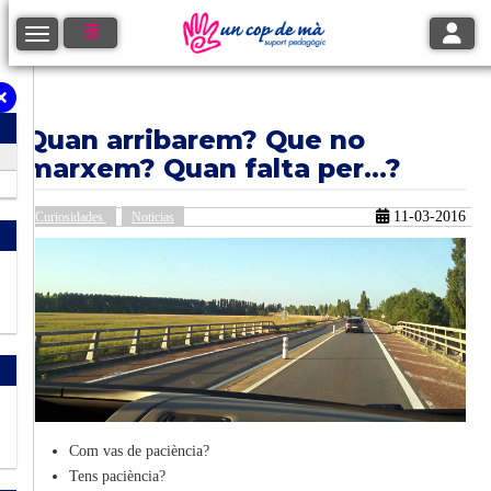
Toggle
Toggle navigation
Quan arribarem? Que no
marxem? Quan falta per...?
11-03-2016
Curiosidades
Noticias
Com vas de paciència?
Tens paciència?