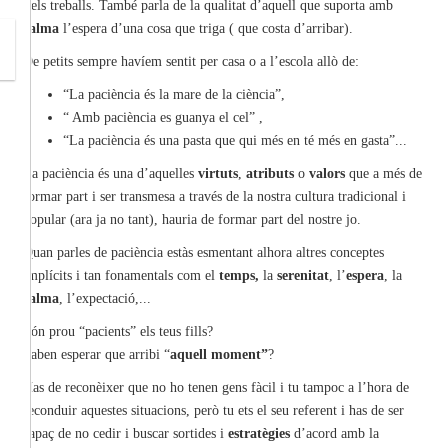
i els treballs. També parla de la qualitat d’aquell que suporta amb
calma
l’espera d’una cosa que triga ( que costa d’arribar).
De petits sempre havíem sentit per casa o a l’escola allò de:
“La paciència és la mare de la ciència”,
“ Amb paciència es guanya el cel” ,
“La paciència és una pasta que qui més en té més en gasta”...
La paciència és una d’aquelles
virtuts
,
atributs
o
valors
que a més de
formar part i ser transmesa a través de la nostra cultura tradicional i
popular (ara ja no tant), hauria de formar part del nostre jo.
Quan parles de paciència estàs esmentant alhora altres conceptes
implícits i tan fonamentals com el
temps,
la
serenitat
, l’
espera
, la
calma
, l’expectació,...
Són prou “pacients” els teus fills?
Saben esperar que arribi “
aquell moment”
?
Has de reconèixer que no ho tenen gens fàcil i tu tampoc a l’hora de
reconduir aquestes situacions, però tu ets el seu referent i has de ser
capaç de no cedir i buscar sortides i
estratègies
d’acord amb la