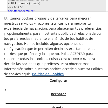
25210
Guissona
(Lleida)
666 732 422
info@uncopdema.cat
Utilizamos cookies propias y de terceros para mejorar
!SÍGUENOS!
nuestros servicios y razones técnicas, para mejorar tu
experiencia de navegación, para almacenar tus preferencias
y, opcionalmente, para mostrarte publicidad relacionada con
tus preferencias mediante el análisis de tus hábitos de
navegación. Hemos incluido algunas opciones de
configuración que te permiten decirnos exactamente las
cookies que prefieres y las que no. Pulsa ACEPTAR para
consentir todas las cookies. Pulsa CONFIGURACIÓN para
decidir las opciones que prefieres. Para obtener más
información sobre nuestras cookies accede a nuestra Política
de cookies aquí:
Política de Cookies
Aviso legal
Configurar
Política de Privacidad
Política Cookies
Rechazar
© 08/2026 UN COP DE MÀ - Todos los derechos reservados.
Aceptar