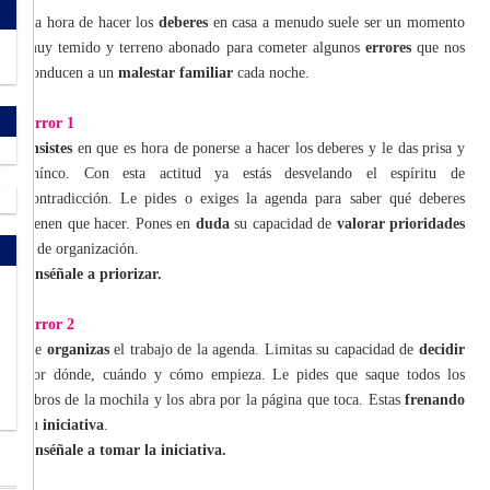
La hora de hacer los
deberes
en casa a menudo suele ser un momento
muy temido y terreno abonado para cometer algunos
errores
que nos
conducen a un
malestar familiar
cada noche.
Error 1
Insistes
en que es hora de ponerse a hacer los deberes y le das prisa y
ahínco. Con esta actitud ya estás desvelando el espíritu de
contradicción. Le pides o exiges la agenda para saber qué deberes
tienen que hacer. Pones en
duda
su capacidad de
valorar prioridades
y de organización.
Enséñale a priorizar.
Error 2
Le
organizas
el trabajo de la agenda. Limitas su capacidad de
decidir
por dónde, cuándo y cómo empieza. Le pides que saque todos los
libros de la mochila y los abra por la página que toca. Estas
frenando
su
iniciativa
.
Enséñale a tomar la iniciativa.