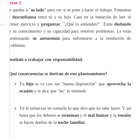
Error 3
Te quedas a "
su lado
" para ver si se pone a hacer el trabajo. Fomentas
la
desconfianza
entre tú y tu hijo. Caes en la tentación de leer el
primer ejercicio y
preguntar
: "¿Qué lo entiendes?". Estás
dudando
de su conocimiento y su capacidad para resolver problemas. Le estás
cuestionando
su autonomía
para enfrentarse a la resolución de
problemas.
Enséñale a trabajar con responsabilidad.
¿Qué consecuencias se derivan de este planteamiento?
Tu
hijo
te ve con tan "buena disposición" que
aprovecha la
ocasión
y te dice que "no" lo entiende.
Tú te esfuerzas en contarle lo que dice que no sabe hacer. Y así
hasta que los deberes se
terminan
y el
mal humor
y la
tensión
se hacen dueños de la
noche familiar.