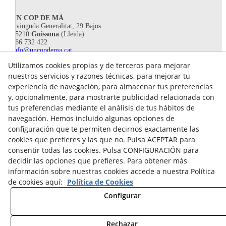
UN COP DE MÀ
Avinguda Generalitat, 29 Bajos
25210
Guissona
(Lleida)
666 732 422
info@uncopdema.cat
Utilizamos cookies propias y de terceros para mejorar
!SÍGUENOS!
nuestros servicios y razones técnicas, para mejorar tu
experiencia de navegación, para almacenar tus preferencias
y, opcionalmente, para mostrarte publicidad relacionada con
tus preferencias mediante el análisis de tus hábitos de
navegación. Hemos incluido algunas opciones de
configuración que te permiten decirnos exactamente las
cookies que prefieres y las que no. Pulsa ACEPTAR para
consentir todas las cookies. Pulsa CONFIGURACIÓN para
decidir las opciones que prefieres. Para obtener más
información sobre nuestras cookies accede a nuestra Política
de cookies aquí:
Política de Cookies
Aviso legal
Configurar
Política de Privacidad
Política Cookies
Rechazar