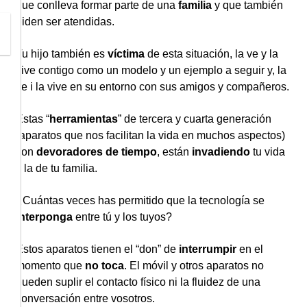
que conlleva formar parte de una
familia
y que también
piden ser atendidas.
Tu hijo también es
víctima
de esta situación, la ve y la
vive contigo como un modelo y un ejemplo a seguir y, la
ve i la vive en su entorno con sus amigos y compañeros.
Estas “
herramientas
” de tercera y cuarta generación
(aparatos que nos facilitan la vida en muchos aspectos)
son
devoradores de tiempo
, están
invadiendo
tu vida
y la de tu familia.
¿Cuántas veces has permitido que la tecnología se
interponga
entre tú y los tuyos?
Estos aparatos tienen el “don” de
interrumpir
en el
momento que
no toca
. El móvil y otros aparatos no
pueden suplir el contacto físico ni la fluidez de una
conversación entre vosotros.