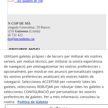
Joc quadres de 100
UN COP DE MÀ
Avinguda Generalitat, 29 Baixos
25210
Guissona
(Lleida)
666 732 422
info@uncopdema.cat
SEGUEIX-NOS!
Utilitzem galetes pròpies i de tercers per millorar els nostres
serveis, per motius tècnics, per millorar la vostra experiència
de navegació, per emmagatzemar les vostres preferències i,
opcionalment, per mostrar-vos anuncis personalitzats segons
les vostres preferències analitzant els vostres hàbits de
navegació. Seleccioneu ACCEPTAR per consentir totes les
galetes, seleccioneu REBUTJAR per rebutjar totes les galetes o
seleccioneu CONFIGURACIÓ per personalitzar les vostres
preferències de galetes. Per a més informació, consulteu la
nostra:
Política de Galetes
Avís legal
Política de Privacitat