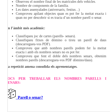
Observeu el nombre final de les matrícules dels vehicles.
Nombre de components de la família.
Les dates assenyalades (aniversaris, festius...)
Comproveu apilant objectes quan es pot fer la meitat exacta i
quan no per descobrir si es tracta d’un nombre parell o senar.
En l’àmbit més acadèmic:
Classifiqueu joc de cartes (parells- senars).
Classifiqueu fitxes de dòmino o tireu un parell de daus
(descarregueu-vos PDF).
Comproveu que amb nombres parells podem fer la meitat
exacta i amb els nombres senars no es pot fer.
Comproveu que fent el doble dels nombres senars, obtenim
nombres parells (descarregueu-vos PDF dòmino/daus).
La repetició amena consolida els aprenentatges.
JOCS PER TREBALLAR ELS NOMBRES PARELLS I
SENARS:
Parell o senar?