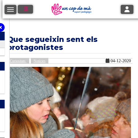
Toggle
Toggle navigation
Que segueixin sent els
protagonistes
04-12-2020
Curiositats
Notícies