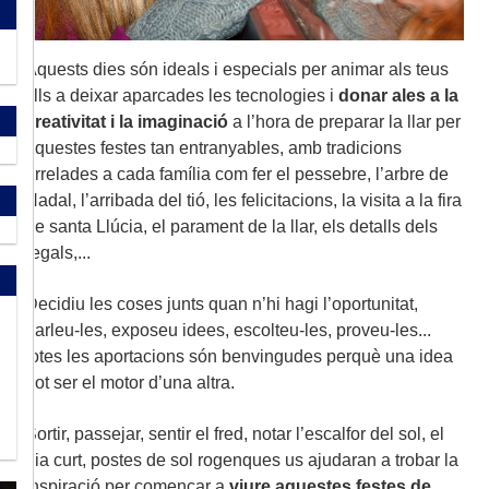
Aquests dies són ideals i especials per animar als teus
fills a deixar aparcades les tecnologies i
donar ales a la
creativitat i la imaginació
a l’hora de preparar la llar per
aquestes festes tan entranyables, amb tradicions
arrelades a cada família com fer el pessebre, l’arbre de
Nadal, l’arribada del tió, les felicitacions, la visita a la fira
de santa Llúcia, el parament de la llar, els detalls dels
regals,...
Decidiu les coses junts quan n’hi hagi l’oportunitat,
parleu-les, exposeu idees, escolteu-les, proveu-les...
totes les aportacions són benvingudes perquè una idea
pot ser el motor d’una altra.
Sortir, passejar, sentir el fred, notar l’escalfor del sol, el
dia curt, postes de sol rogenques us ajudaran a trobar la
inspiració per començar a
viure aquestes festes de