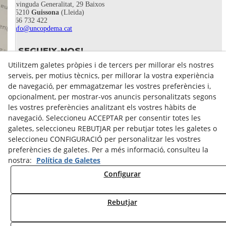
Avinguda Generalitat, 29 Baixos
25210
Guissona
(Lleida)
666 732 422
info@uncopdema.cat
SEGUEIX-NOS!
Utilitzem galetes pròpies i de tercers per millorar els nostres
serveis, per motius tècnics, per millorar la vostra experiència
de navegació, per emmagatzemar les vostres preferències i,
opcionalment, per mostrar-vos anuncis personalitzats segons
les vostres preferències analitzant els vostres hàbits de
navegació. Seleccioneu ACCEPTAR per consentir totes les
galetes, seleccioneu REBUTJAR per rebutjar totes les galetes o
seleccioneu CONFIGURACIÓ per personalitzar les vostres
preferències de galetes. Per a més informació, consulteu la
nostra:
Política de Galetes
Avís legal
Configurar
Política de Privacitat
Política Cookies
Rebutjar
© 08/2026 UN COP DE MÀ - Tots els drets reservats.