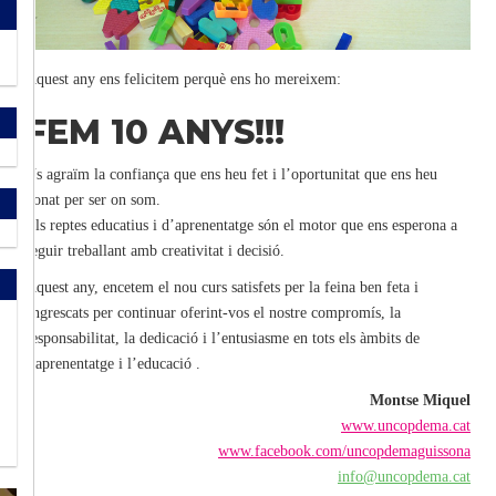
Aquest any ens felicitem perquè ens ho mereixem:
FEM 10 ANYS!!!
Us agraïm la confiança que ens heu fet i l’oportunitat que ens heu
donat per ser on som.
Els reptes educatius i d’aprenentatge són el motor que ens esperona a
seguir treballant amb creativitat i decisió.
Aquest any, encetem el nou curs satisfets per la feina ben feta i
engrescats per continuar oferint-vos el nostre compromís, la
responsabilitat, la dedicació i l’entusiasme en tots els àmbits de
l’aprenentatge i l’educació .
Montse Miquel
www.uncopdema.cat
www.facebook.com/uncopdemaguissona
info@uncopdema.cat