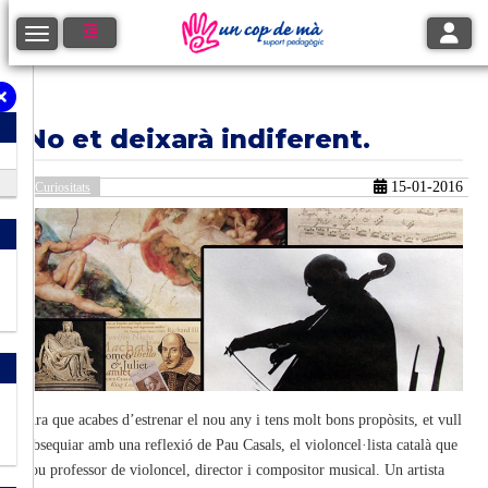
Toggle
Toggle navigation
No et deixarà indiferent.
15-01-2016
Curiositats
Ara que acabes d’estrenar el nou any i tens molt bons propòsits, et vull
obsequiar amb una reflexió de Pau Casals, el violoncel·lista català que
fou professor de violoncel, director i compositor musical. Un artista