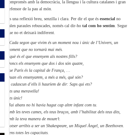
compromès amb la democràcia, la llengua i la cultura catalanes i gran
defensor de la pau al món.
És una reflexió breu, senzilla i clara. Per dir el que és
essencial
no
calen paraules rebuscades, només cal dir-ho
tal com ho sentim
. Segur
que no et deixarà indiferent.
“Cada segon que vivim és un moment nou i únic de l’Univers, un
moment que no tornarà mai més.
I què és el que ensenyem als nostres fills?
Doncs els ensenyem que dos i dos són quatre,
que París és la capital de França, …
Quan els ensenyarem, a més a més, què són?
A cadascun d’ells li hauríem de dir: Saps qui ets?
Ets una meravella!
Ets únic!
Mai abans no hi havia hagut cap altre infant com tu.
Amb les teves cames, els teus braços, amb l’habilitat dels teus dits,
amb la teva manera de moure’t.
Potser arribis a ser un Shakespeare, un Miquel Àngel, un Beethoven.
Tens totes les capacitats.