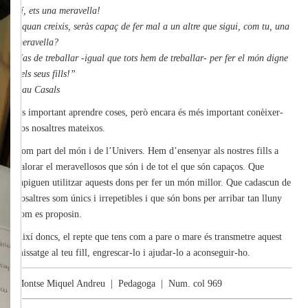
Sí, ets una meravella!
I quan creixis, seràs capaç de fer mal a un altre que sigui, com tu, una
meravella?
Has de treballar -igual que tots hem de treballar- per fer el món digne
dels seus fills!”
Pau Casals
És important aprendre coses, però encara és més important conèixer-
nos nosaltres mateixos.
Som part del món i de l’Univers. Hem d’ensenyar als nostres fills a
valorar el meravellosos que són i de tot el que són capaços. Que
sàpiguen utilitzar aquests dons per fer un món millor. Que cadascun de
nosaltres som únics i irrepetibles i que són bons per arribar tan lluny
com es proposin.
Així doncs, el repte que tens com a pare o mare és transmetre aquest
missatge al teu fill, engrescar-lo i ajudar-lo a aconseguir-ho.
Montse Miquel Andreu | Pedagoga | Num. col 969