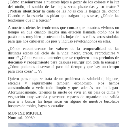
¿Cómo
enseñaremos
a nuestros hijos a gozar de los colores y la luz
del otoño, el sonido de las hojas secas pisoteadas y su textura?
¿Podrán
identificar
la caída de las hojas con la llegada del otoño?
Cuando en la escuela les pidan que traigan hojas secas, ¿Dónde las
tendremos que ir a buscar?
A nuestros nietos les tendremos que
contar
que nosotros vivimos un
tiempo en que cuando llegaba una estación llamada otoño nos lo
pasábamos muy bien pisoteando las hojas de las calles, arrastrándolas
para que nos cubrieran los pies y incluso revolcándonos en ellas.
¿Dónde encontraremos los
valores
de la
temporalidad
de las
distintas etapas del ciclo de la vida: nacer, crecer, reproducirse y
morir? ¿Cómo vamos a entender que se requieren unos
periodos de
descanso
y recogimiento
para después resurgir con toda la
energía
?
¿Cómo podemos observar el paso del tiempo y que hay un
tiempo
para cada cosa? ...???
Quiero pensar que se trata de un problema de salubridad, higiene,
eficacia y seguramente también económico. Nos hemos
acostumbrado a verlo todo limpio y que, además, nos lo hagan.
Afortunadamente, tenemos la suerte de vivir en un país de clima y
vegetación muy variada y seremos capaces de organizar una salida
para ir a buscar las hojas secas en alguno de nuestros bucólicos
bosques de robles, hayas y castaños.
MONTSE MIQUEL
Num col.
00969