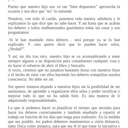
Puesto que nuestro hijo nos ve tan “bien dispuestos” aprovecha la
ocasión y nos dice que “no” lo entiende.
Nosotros, con todo el cariño, ponemos toda nuestra sabiduría y le
explicamos lo que dice que no sabe hacer. Y así hasta que se acaban
los deberes y todos malhumorados guardamos todas las cosas y nos
preguntamos:
-Si le han mandado estos deberes… será porque ya se lo han
explicado. Y…esto quiere decir que lo pueden hacer solos,
¿Verdad?”.
Y así, un día tras otro, nuestro hijo se va acostumbrando a tener
siempre alguien a su disposición para consultarnos cualquier cosa y
no hacer el esfuerzo de abrir el libro y buscarlo.
A veces, creemos que no pasamos bastantes horas con nuestros hijos
y el hecho de estar con ellos haciendo los deberes tranquiliza nuestra
consciencia. No debe ser así.
Sin querer estamos dejando a nuestros hijos sin la posibilidad de ser
autónomos, de aprender a organizarse ellos solos y poder rectificar y
mejorar todo lo que no ha salido bien. Es una manera de ir
adquiriendo responsabilidades.
Lo que sí podemos hacer es planificar el tiempo que necesita para
hacer los deberes correctamente y también enseñarle a repartir el
trabajo en función de los días que tenga para realizarlo. En la medida
que sea posible, los padres debemos mantenernos a cierta distancia,
tanto física como psíquica, para que sea él el que tome la iniciativa y