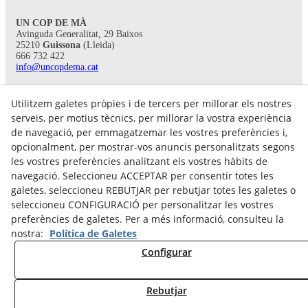
UN COP DE MÀ
Avinguda Generalitat, 29 Baixos
25210
Guissona
(Lleida)
666 732 422
info@uncopdema.cat
SEGUEIX-NOS!
Utilitzem galetes pròpies i de tercers per millorar els nostres
serveis, per motius tècnics, per millorar la vostra experiència
de navegació, per emmagatzemar les vostres preferències i,
opcionalment, per mostrar-vos anuncis personalitzats segons
les vostres preferències analitzant els vostres hàbits de
navegació. Seleccioneu ACCEPTAR per consentir totes les
galetes, seleccioneu REBUTJAR per rebutjar totes les galetes o
seleccioneu CONFIGURACIÓ per personalitzar les vostres
preferències de galetes. Per a més informació, consulteu la
nostra:
Política de Galetes
Avís legal
Configurar
Política de Privacitat
Política Cookies
Rebutjar