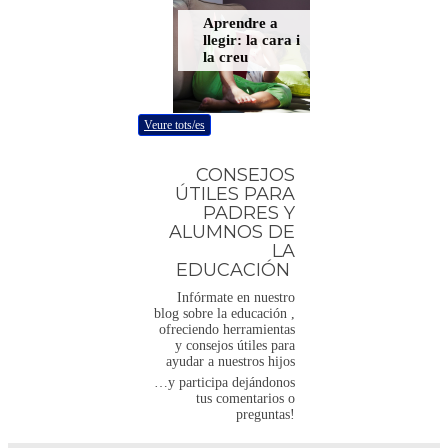
Consolidació
Aprendre a
Hàbits qu
d’aprenentatges
llegir: la cara i
sumen + p
a I5 i Cicle
la creu
gratuïta
Inicial: una
etapa clau per a
la
lectoescriptura
Veure tots/es
CONSEJOS
ÚTILES PARA
PADRES Y
ALUMNOS DE
LA
EDUCACIÓN
Infórmate en nuestro
blog sobre la educación ,
ofreciendo herramientas
y consejos útiles para
ayudar a nuestros hijos
…y participa dejándonos
tus comentarios o
preguntas!