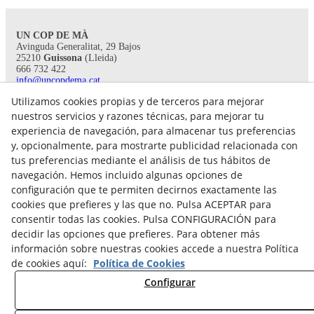
UN COP DE MÀ
Avinguda Generalitat, 29 Bajos
25210
Guissona
(Lleida)
666 732 422
info@uncopdema.cat
Utilizamos cookies propias y de terceros para mejorar
!SÍGUENOS!
nuestros servicios y razones técnicas, para mejorar tu
experiencia de navegación, para almacenar tus preferencias
y, opcionalmente, para mostrarte publicidad relacionada con
tus preferencias mediante el análisis de tus hábitos de
navegación. Hemos incluido algunas opciones de
configuración que te permiten decirnos exactamente las
cookies que prefieres y las que no. Pulsa ACEPTAR para
consentir todas las cookies. Pulsa CONFIGURACIÓN para
decidir las opciones que prefieres. Para obtener más
información sobre nuestras cookies accede a nuestra Política
de cookies aquí:
Política de Cookies
Aviso legal
Configurar
Política de Privacidad
Política Cookies