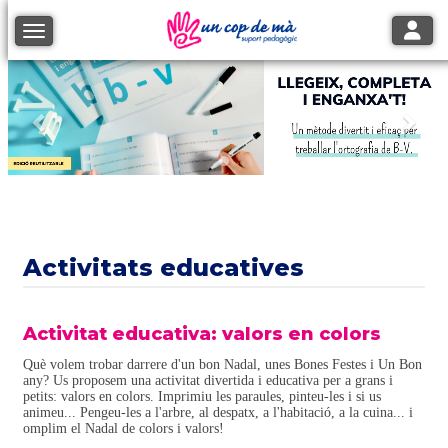
Toggle
Toggle navigation
Anterior
Segü
Activitats educatives
Activitat educativa: valors en colors
Què volem trobar darrere d'un bon Nadal, unes Bones Festes i Un Bon
any? Us proposem una activitat divertida i educativa per a grans i
petits: valors en colors. Imprimiu les paraules, pinteu-les i si us
animeu... Pengeu-les a l'arbre, al despatx, a l'habitació, a la cuina... i
omplim el Nadal de colors i valors!